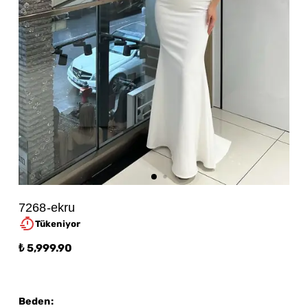
7268-ekru
Tükeniyor
₺ 5,999.90
Beden
: