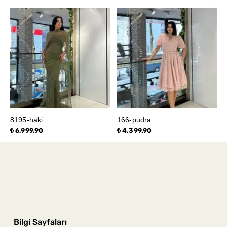
8195-haki
166-pudra
₺ 6,999.90
₺ 4,399.90
Bilgi Sayfaları