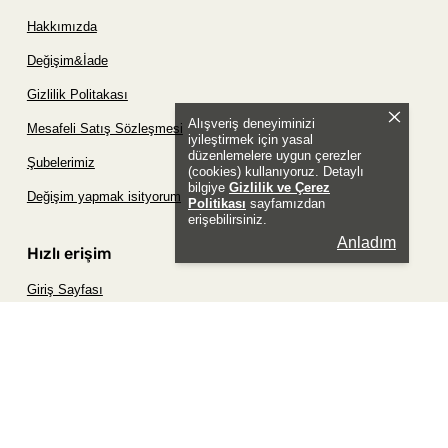
Hakkımızda
Değişim&İade
Gizlilik Politakası
Alışveriş deneyiminizi
Mesafeli Satış Sözleşmesi
iyileştirmek için yasal
düzenlemelere uygun çerezler
Şubelerimiz
(cookies) kullanıyoruz. Detaylı
bilgiye
Gizlilik ve Çerez
Değişim yapmak isityorum
Politikası
sayfamızdan
erişebilirsiniz.
Anladım
Hızlı erişim
Giriş Sayfası
Siparişim Nerede?
Şifremi Unuttum Sayfası
Favori Ürünler Sayfası
Bizimle İletişime Geç