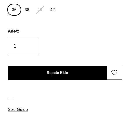
36
38
40
42
Adet
:
Sepete Ekle
Size Guide