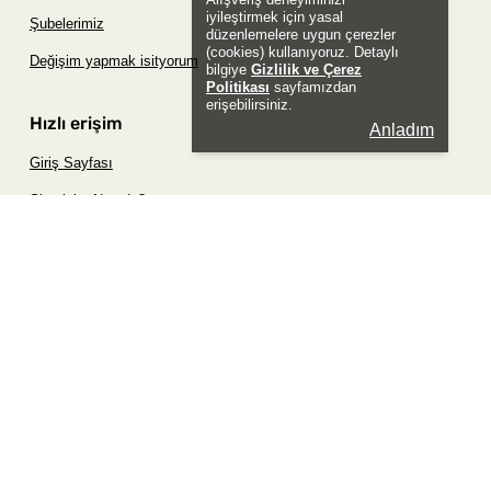
iyileştirmek için yasal
Şubelerimiz
düzenlemelere uygun çerezler
(cookies) kullanıyoruz. Detaylı
Değişim yapmak isityorum
bilgiye
Gizlilik ve Çerez
Politikası
sayfamızdan
erişebilirsiniz.
Hızlı erişim
Anladım
Giriş Sayfası
Siparişim Nerede?
Şifremi Unuttum Sayfası
Favori Ürünler Sayfası
Bizimle İletişime Geç
Sosyal
Whatsapp
Instagram