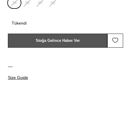
36
38
40
42
Tükendi
Stoğa Gelince Haber Ver
Size Guide