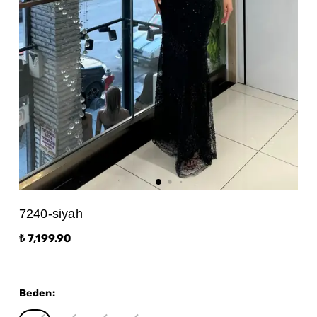
7240-siyah
₺ 7,199.90
Beden
: