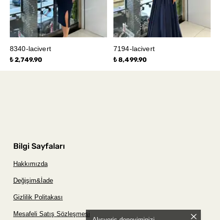
8340-lacivert
7194-lacivert
₺ 2,749.90
₺ 8,499.90
Bilgi Sayfaları
Hakkımızda
Değişim&İade
Gizlilik Politakası
Mesafeli Satış Sözleşmesi
Alışveriş deneyiminizi