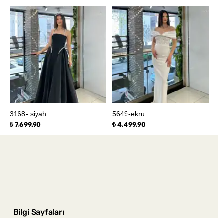
3168- siyah
5649-ekru
₺ 7,699.90
₺ 4,499.90
Bilgi Sayfaları