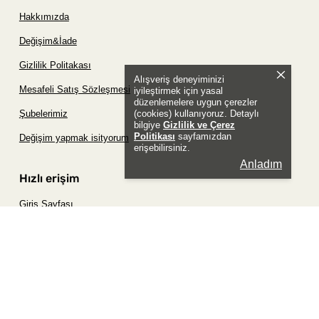
Hakkımızda
Değişim&İade
Gizlilik Politakası
Alışveriş deneyiminizi
Mesafeli Satış Sözleşmesi
iyileştirmek için yasal
düzenlemelere uygun çerezler
(cookies) kullanıyoruz. Detaylı
Şubelerimiz
bilgiye
Gizlilik ve Çerez
Politikası
sayfamızdan
Değişim yapmak isityorum
erişebilirsiniz.
Anladım
Hızlı erişim
Giriş Sayfası
Siparişim Nerede?
Şifremi Unuttum Sayfası
Favori Ürünler Sayfası
Bizimle İletişime Geç