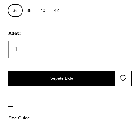
36
38
40
42
Adet
:
Sepete Ekle
Size Guide