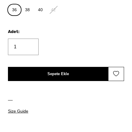
36
38
40
42
Adet
:
Sepete Ekle
Size Guide