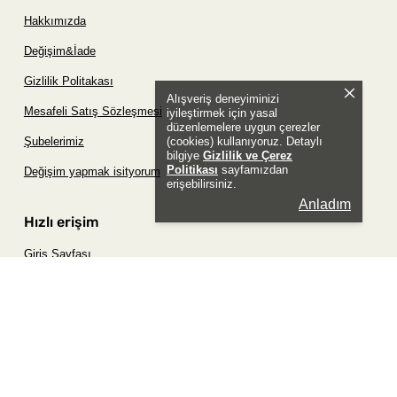
Hakkımızda
Değişim&İade
Gizlilik Politakası
Alışveriş deneyiminizi
Mesafeli Satış Sözleşmesi
iyileştirmek için yasal
düzenlemelere uygun çerezler
(cookies) kullanıyoruz. Detaylı
Şubelerimiz
bilgiye
Gizlilik ve Çerez
Politikası
sayfamızdan
Değişim yapmak isityorum
erişebilirsiniz.
Anladım
Hızlı erişim
Giriş Sayfası
Siparişim Nerede?
Şifremi Unuttum Sayfası
Favori Ürünler Sayfası
Bizimle İletişime Geç