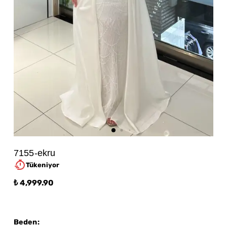
7155-ekru
Tükeniyor
₺ 4,999.90
Beden
: