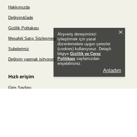
Hakkımızda
Değişim&İade
Gizlilik Politakası
Alışveriş deneyiminizi
Mesafeli Satış Sözleşmesi
iyileştirmek için yasal
düzenlemelere uygun çerezler
(cookies) kullanıyoruz. Detaylı
Şubelerimiz
bilgiye
Gizlilik ve Çerez
Politikası
sayfamızdan
Değişim yapmak isityorum
erişebilirsiniz.
Anladım
Hızlı erişim
Giriş Sayfası
Siparişim Nerede?
Şifremi Unuttum Sayfası
Favori Ürünler Sayfası
Bizimle İletişime Geç