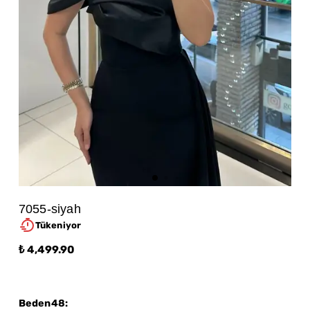
7055-siyah
Tükeniyor
₺ 4,499.90
Beden48
: