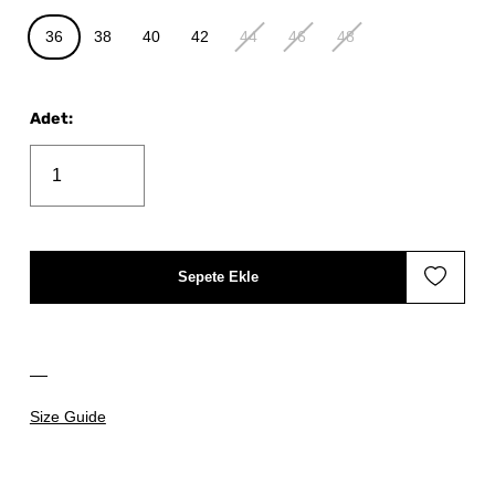
36
38
40
42
44
46
48
Adet
:
Sepete Ekle
Size Guide