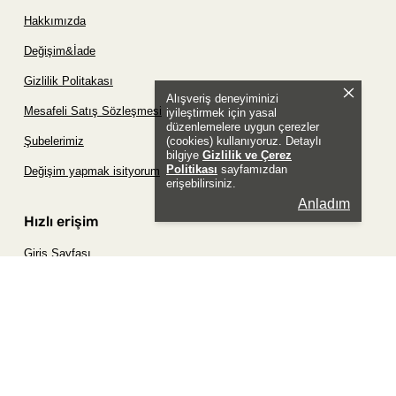
Hakkımızda
Değişim&İade
Gizlilik Politakası
Alışveriş deneyiminizi
Mesafeli Satış Sözleşmesi
iyileştirmek için yasal
düzenlemelere uygun çerezler
(cookies) kullanıyoruz. Detaylı
Şubelerimiz
bilgiye
Gizlilik ve Çerez
Politikası
sayfamızdan
Değişim yapmak isityorum
erişebilirsiniz.
Anladım
Hızlı erişim
Giriş Sayfası
Siparişim Nerede?
Şifremi Unuttum Sayfası
Favori Ürünler Sayfası
Bizimle İletişime Geç