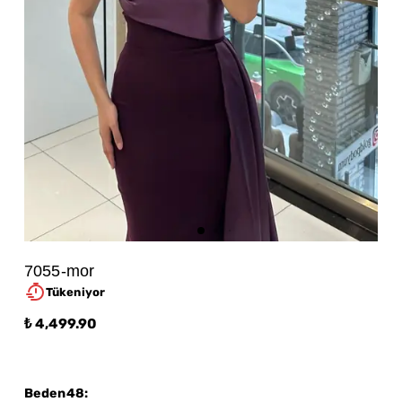
7055-mor
Tükeniyor
₺ 4,499.90
Beden48
: