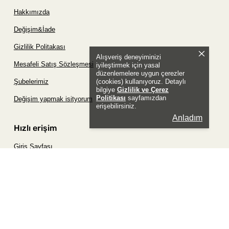
Hakkımızda
Değişim&İade
Gizlilik Politakası
Alışveriş deneyiminizi
Mesafeli Satış Sözleşmesi
iyileştirmek için yasal
düzenlemelere uygun çerezler
(cookies) kullanıyoruz. Detaylı
Şubelerimiz
bilgiye
Gizlilik ve Çerez
Politikası
sayfamızdan
Değişim yapmak isityorum
erişebilirsiniz.
Anladım
Hızlı erişim
Giriş Sayfası
Siparişim Nerede?
Şifremi Unuttum Sayfası
Favori Ürünler Sayfası
Bizimle İletişime Geç