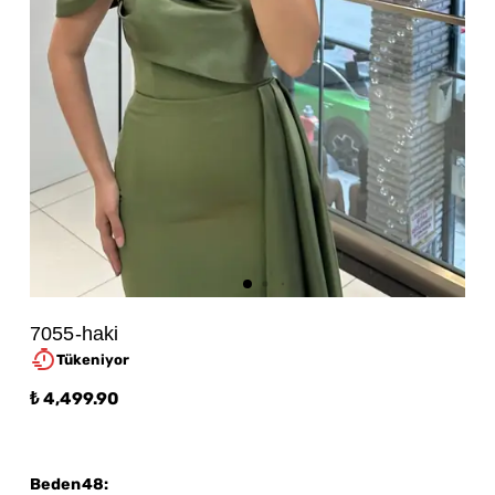
7055-haki
Tükeniyor
₺ 4,499.90
Beden48
: