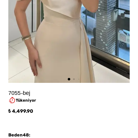
7055-bej
Tükeniyor
₺ 4,499.90
Beden48
: