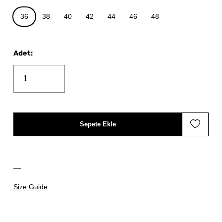
36
38
40
42
44
46
48
Adet
:
Sepete Ekle
Size Guide