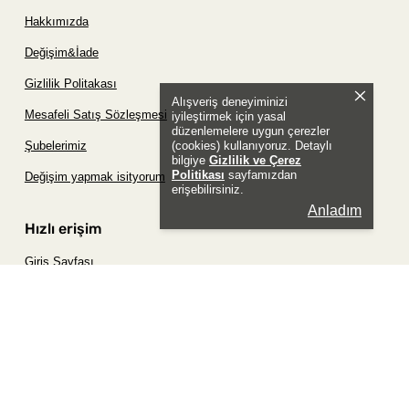
Hakkımızda
Değişim&İade
Gizlilik Politakası
Alışveriş deneyiminizi
Mesafeli Satış Sözleşmesi
iyileştirmek için yasal
düzenlemelere uygun çerezler
(cookies) kullanıyoruz. Detaylı
Şubelerimiz
bilgiye
Gizlilik ve Çerez
Politikası
sayfamızdan
Değişim yapmak isityorum
erişebilirsiniz.
Anladım
Hızlı erişim
Giriş Sayfası
Siparişim Nerede?
Şifremi Unuttum Sayfası
Favori Ürünler Sayfası
Bizimle İletişime Geç