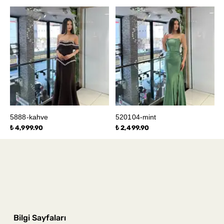
5888-kahve
520104-mint
₺ 4,999.90
₺ 2,499.90
Bilgi Sayfaları