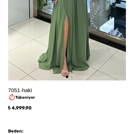
7051-haki
Tükeniyor
₺ 4,999.90
Beden
: