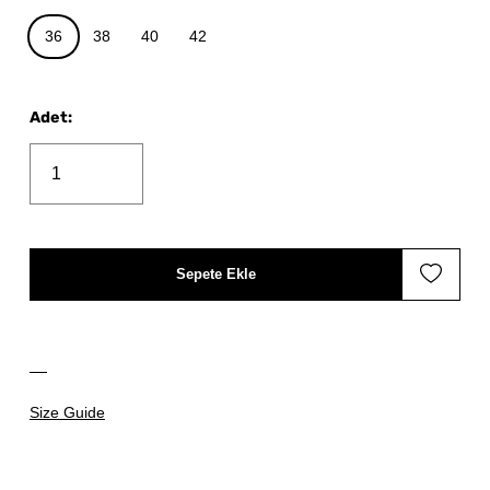
36
38
40
42
Adet
:
Sepete Ekle
Size Guide