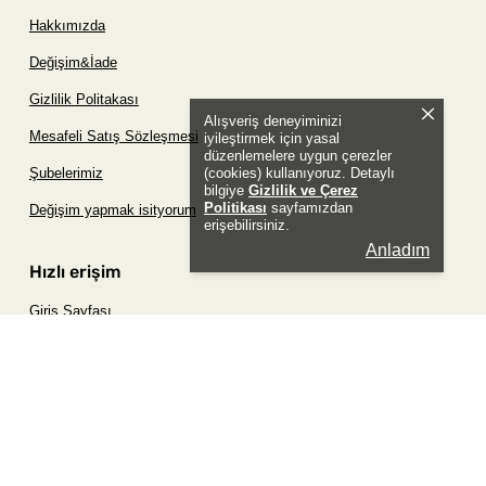
Hakkımızda
Değişim&İade
Gizlilik Politakası
Alışveriş deneyiminizi
Mesafeli Satış Sözleşmesi
iyileştirmek için yasal
düzenlemelere uygun çerezler
(cookies) kullanıyoruz. Detaylı
Şubelerimiz
bilgiye
Gizlilik ve Çerez
Politikası
sayfamızdan
Değişim yapmak isityorum
erişebilirsiniz.
Anladım
Hızlı erişim
Giriş Sayfası
Siparişim Nerede?
Şifremi Unuttum Sayfası
Favori Ürünler Sayfası
Bizimle İletişime Geç