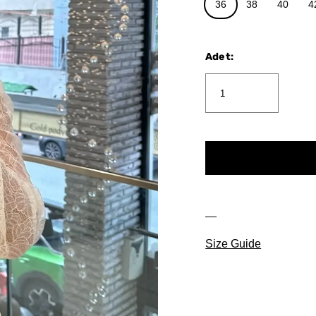
36
38
40
4
Adet
:
Size Guide