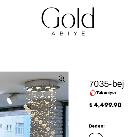
7035-bej
Tükeniyor
₺ 4,499.90
Beden
: