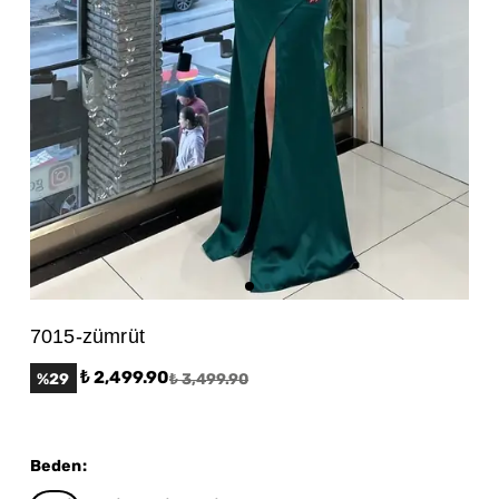
7015-zümrüt
₺ 2,499.90
%
29
₺ 3,499.90
Beden
: