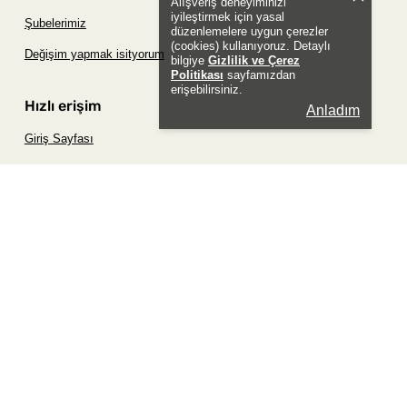
Alışveriş deneyiminizi
iyileştirmek için yasal
Şubelerimiz
düzenlemelere uygun çerezler
(cookies) kullanıyoruz. Detaylı
Değişim yapmak isityorum
bilgiye
Gizlilik ve Çerez
Politikası
sayfamızdan
erişebilirsiniz.
Hızlı erişim
Anladım
Giriş Sayfası
Siparişim Nerede?
Şifremi Unuttum Sayfası
Favori Ürünler Sayfası
Bizimle İletişime Geç
Sosyal
Whatsapp
Instagram