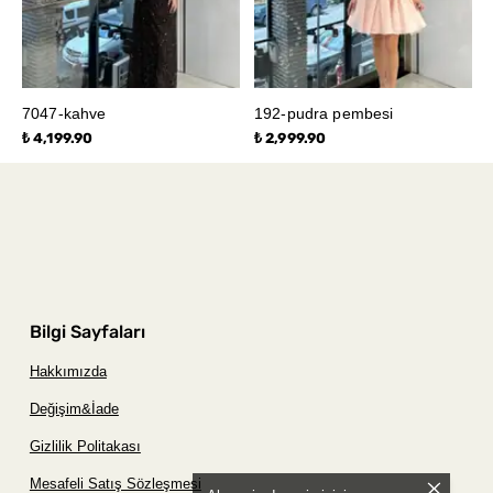
7047-kahve
192-pudra pembesi
₺ 4,199.90
₺ 2,999.90
Bilgi Sayfaları
Hakkımızda
Değişim&İade
Gizlilik Politakası
Mesafeli Satış Sözleşmesi