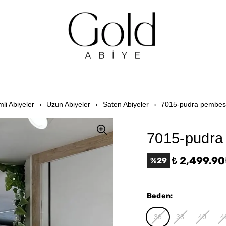
mli Abiyeler
Uzun Abiyeler
Saten Abiyeler
7015-pudra pembes
7015-pudra
₺ 2,499.90
%
29
Beden
:
36
38
40
4