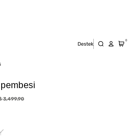
0
Destek
i
 pembesi
₺ 3,499.90
2