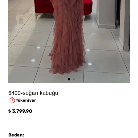
6400-soğan kabuğu
Tükeniyor
₺ 3,799.90
Beden
: