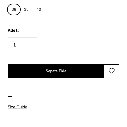
36
38
40
Adet
:
Sepete Ekle
Size Guide