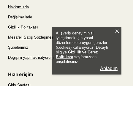
Hakkımızda
Değişim&İade
Gizlilik Politakası
Alışveriş deneyiminizi
Mesafeli Satış Sözleşmesi
iyileştirmek için yasal
düzenlemelere uygun çerezler
(cookies) kullanıyoruz. Detaylı
Şubelerimiz
bilgiye
Gizlilik ve Çerez
Politikası
sayfamızdan
Değişim yapmak isityorum
erişebilirsiniz.
Anladım
Hızlı erişim
Giriş Sayfası
Siparişim Nerede?
Şifremi Unuttum Sayfası
Favori Ürünler Sayfası
Bizimle İletişime Geç