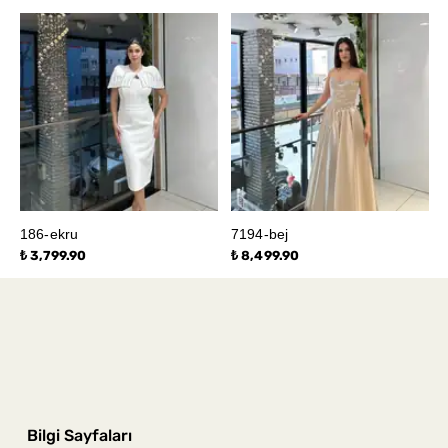
186-ekru
7194-bej
₺ 3,799.90
₺ 8,499.90
Bilgi Sayfaları