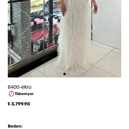
6400-ekru
Tükeniyor
₺ 3,799.90
Beden
: