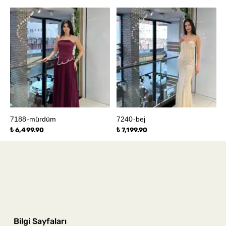
7188-mürdüm
7240-bej
₺ 6,499.90
₺ 7,199.90
Bilgi Sayfaları