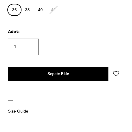
36
38
40
42
Adet
:
Sepete Ekle
Size Guide