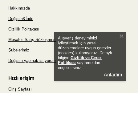
Hakkımızda
Değişim&İade
Gizlilik Politakası
Alışveriş deneyiminizi
Mesafeli Satış Sözleşmesi
iyileştirmek için yasal
düzenlemelere uygun çerezler
Şubelerimiz
(cookies) kullanıyoruz. Detaylı
bilgiye
Gizlilik ve Çerez
Değişim yapmak isityorum
Politikası
sayfamızdan
erişebilirsiniz.
Anladım
Hızlı erişim
Giriş Sayfası
Siparişim Nerede?
Şifremi Unuttum Sayfası
Favori Ürünler Sayfası
Bizimle İletişime Geç