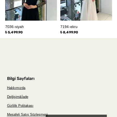
7036-siyah
7194-ekru
₺ 5,499.90
₺ 8,499.90
Bilgi Sayfaları
Hakkımızda
Değişim&İade
Gizlilik Politakası
Mesafeli Satış Sözleşmesi