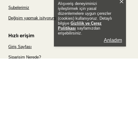
Alışveriş deneyiminizi
Şubelerimiz
iyileştirmek için yasal
düzenlemelere uygun çerezler
Değişim yapmak isityorum
(cookies) kullanıyoruz. Detaylı
bilgiye
Gizlilik ve Çerez
Politikası
sayfamızdan
erişebilirsiniz.
Hızlı erişim
Anladım
Giriş Sayfası
Siparişim Nerede?
Şifremi Unuttum Sayfası
Favori Ürünler Sayfası
Bizimle İletişime Geç
Sosyal
Whatsapp
Instagram