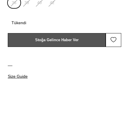
36
38
40
42
Tükendi
Stoğa Gelince Haber Ver
Size Guide