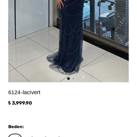
6124-lacivert
₺ 3,999.90
Beden
: