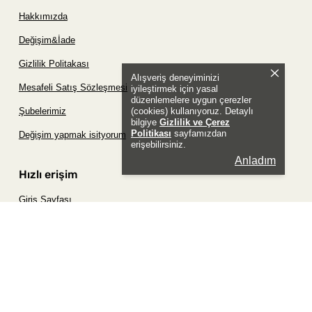
Hakkımızda
Değişim&İade
Gizlilik Politakası
Alışveriş deneyiminizi
Mesafeli Satış Sözleşmesi
iyileştirmek için yasal
düzenlemelere uygun çerezler
(cookies) kullanıyoruz. Detaylı
Şubelerimiz
bilgiye
Gizlilik ve Çerez
Politikası
sayfamızdan
Değişim yapmak isityorum
erişebilirsiniz.
Anladım
Hızlı erişim
Giriş Sayfası
Siparişim Nerede?
Şifremi Unuttum Sayfası
Favori Ürünler Sayfası
Bizimle İletişime Geç