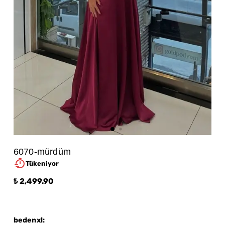
6070-mürdüm
Tükeniyor
₺ 2,499.90
bedenxl
: