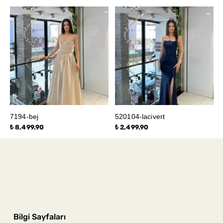
7194-bej
520104-lacivert
₺ 8,499.90
₺ 2,499.90
Bilgi Sayfaları