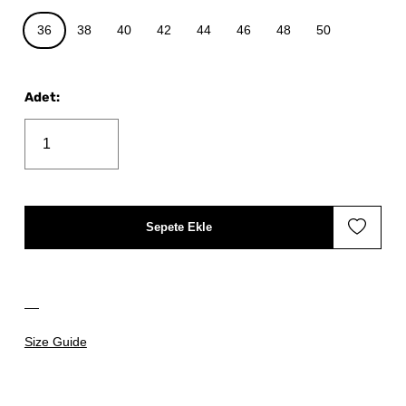
36
38
40
42
44
46
48
50
Adet
:
Sepete Ekle
Size Guide