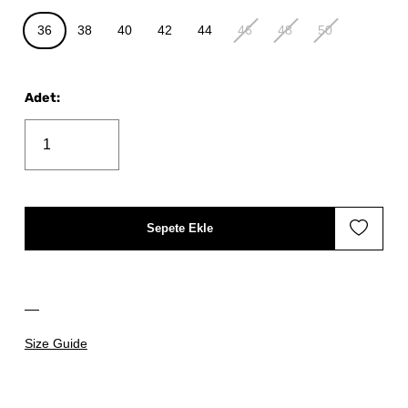
36
38
40
42
44
46
48
50
Adet
:
Sepete Ekle
Size Guide