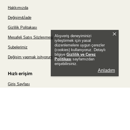
Hakkımızda
Değişim&İade
Gizlilik Politakası
Alışveriş deneyiminizi
Mesafeli Satış Sözleşmesi
iyileştirmek için yasal
düzenlemelere uygun çerezler
Şubelerimiz
(cookies) kullanıyoruz. Detaylı
bilgiye
Gizlilik ve Çerez
Değişim yapmak isityorum
Politikası
sayfamızdan
erişebilirsiniz.
Anladım
Hızlı erişim
Giriş Sayfası
Siparişim Nerede?
Şifremi Unuttum Sayfası
Favori Ürünler Sayfası
Bizimle İletişime Geç