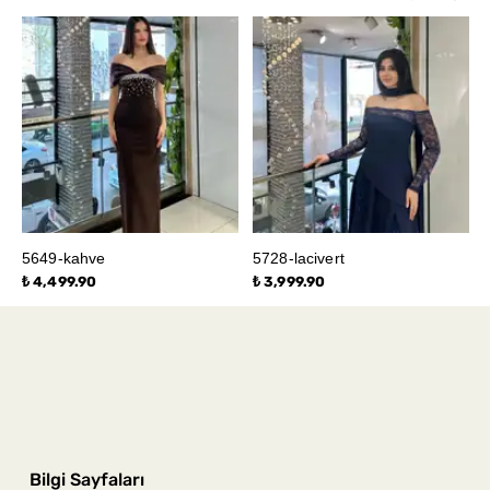
5649-kahve
5728-lacivert
₺ 4,499.90
₺ 3,999.90
Bilgi Sayfaları