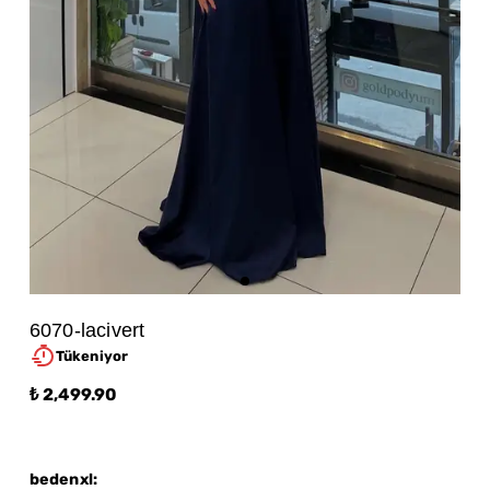
6070-lacivert
Tükeniyor
₺ 2,499.90
bedenxl
: