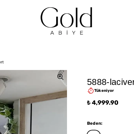
rt
5888-laciver
Tükeniyor
₺ 4,999.90
Beden
: