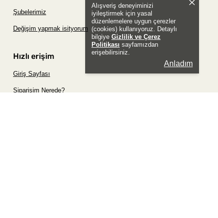
Alışveriş deneyiminizi
Şubelerimiz
iyileştirmek için yasal
düzenlemelere uygun çerezler
Değişim yapmak isityorum
(cookies) kullanıyoruz. Detaylı
bilgiye
Gizlilik ve Çerez
Politikası
sayfamızdan
erişebilirsiniz.
Hızlı erişim
Anladım
Giriş Sayfası
Siparişim Nerede?
Şifremi Unuttum Sayfası
Favori Ürünler Sayfası
Bizimle İletişime Geç
Sosyal
Whatsapp
Instagram