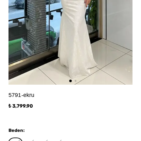
5791-ekru
₺ 3,799.90
Beden
: