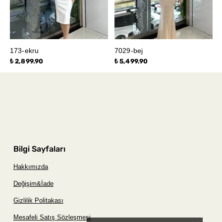
173-ekru
7029-bej
₺ 2,899.90
₺ 5,499.90
Bilgi Sayfaları
Hakkımızda
Değişim&İade
Gizlilik Politakası
Mesafeli Satış Sözleşmesi