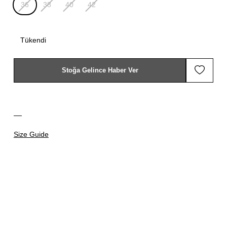
36
38
40
42
Tükendi
Stoğa Gelince Haber Ver
Size Guide