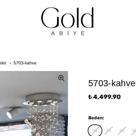
eler
5703-kahve
5703-kahve
₺ 4,499.90
Beden
:
36
38
40
4