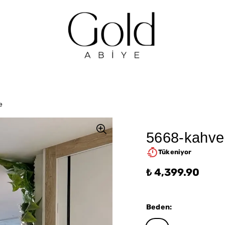
e
5668-kahve
Tükeniyor
₺ 4,399.90
Beden
: