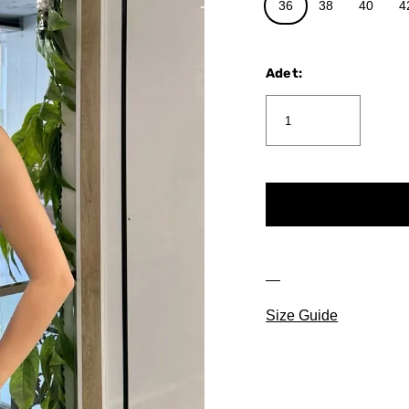
36
38
40
4
Adet
:
Size Guide