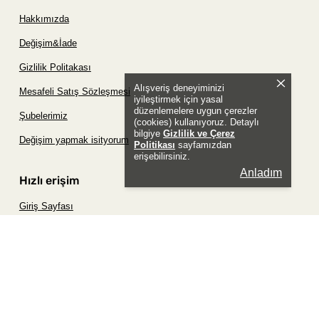
Hakkımızda
Değişim&İade
Gizlilik Politakası
Alışveriş deneyiminizi
Mesafeli Satış Sözleşmesi
iyileştirmek için yasal
düzenlemelere uygun çerezler
Şubelerimiz
(cookies) kullanıyoruz. Detaylı
bilgiye
Gizlilik ve Çerez
Değişim yapmak isityorum
Politikası
sayfamızdan
erişebilirsiniz.
Anladım
Hızlı erişim
Giriş Sayfası
Siparişim Nerede?
Şifremi Unuttum Sayfası
Favori Ürünler Sayfası
Bizimle İletişime Geç