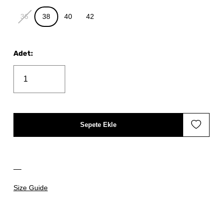
36
38
40
42
Adet
:
Sepete Ekle
Size Guide