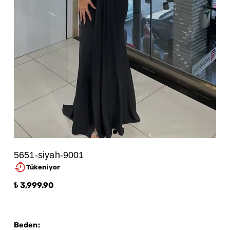
5651-siyah-9001
Tükeniyor
₺ 3,999.90
Beden
: