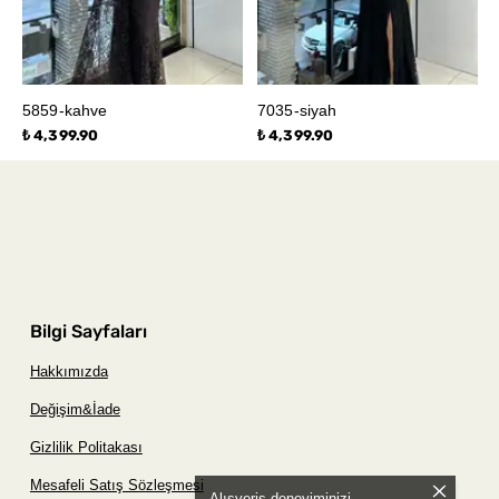
5859-kahve
7035-siyah
₺ 4,399.90
₺ 4,399.90
Bilgi Sayfaları
Hakkımızda
Değişim&İade
Gizlilik Politakası
Mesafeli Satış Sözleşmesi
Alışveriş deneyiminizi