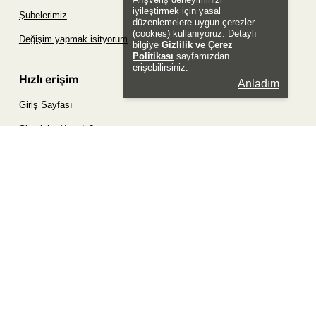
iyileştirmek için yasal
Şubelerimiz
düzenlemelere uygun çerezler
(cookies) kullanıyoruz. Detaylı
Değişim yapmak isityorum
bilgiye
Gizlilik ve Çerez
Politikası
sayfamızdan
erişebilirsiniz.
Hızlı erişim
Anladım
Giriş Sayfası
Siparişim Nerede?
Şifremi Unuttum Sayfası
Favori Ürünler Sayfası
Bizimle İletişime Geç
Sosyal
Whatsapp
Instagram