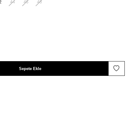
2
44
46
48
Sepete Ekle