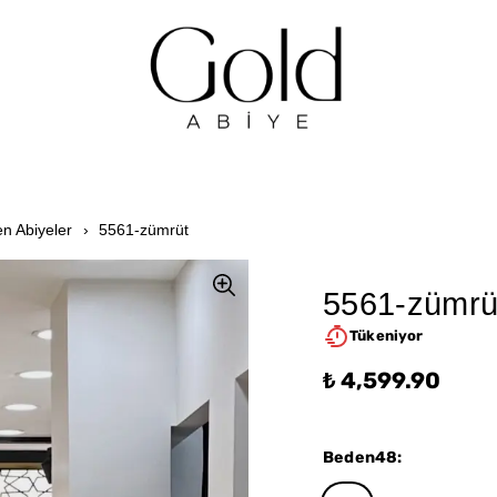
n Abiyeler
5561-zümrüt
5561-zümrü
Tükeniyor
₺ 4,599.90
Beden48
: