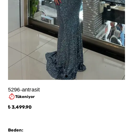
5296-antrasit
Tükeniyor
₺ 3,499.90
Beden
: