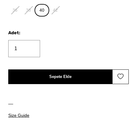
36
38
40
42
Adet
:
Sepete Ekle
Size Guide