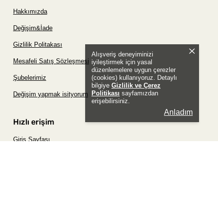
Hakkımızda
Değişim&İade
Gizlilik Politakası
Alışveriş deneyiminizi
Mesafeli Satış Sözleşmesi
iyileştirmek için yasal
düzenlemelere uygun çerezler
(cookies) kullanıyoruz. Detaylı
Şubelerimiz
bilgiye
Gizlilik ve Çerez
Politikası
sayfamızdan
Değişim yapmak isityorum
erişebilirsiniz.
Anladım
Hızlı erişim
Giriş Sayfası
Siparişim Nerede?
Şifremi Unuttum Sayfası
Favori Ürünler Sayfası
Bizimle İletişime Geç