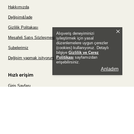
Hakkımızda
Değişim&İade
Gizlilik Politakası
Alışveriş deneyiminizi
Mesafeli Satış Sözleşmesi
iyileştirmek için yasal
düzenlemelere uygun çerezler
(cookies) kullanıyoruz. Detaylı
Şubelerimiz
bilgiye
Gizlilik ve Çerez
Politikası
sayfamızdan
Değişim yapmak isityorum
erişebilirsiniz.
Anladım
Hızlı erişim
Giriş Sayfası
Siparişim Nerede?
Şifremi Unuttum Sayfası
Favori Ürünler Sayfası
Bizimle İletişime Geç