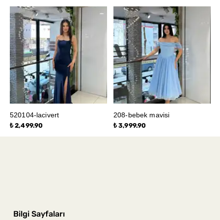
520104-lacivert
208-bebek mavisi
₺ 2,499.90
₺ 3,999.90
Bilgi Sayfaları