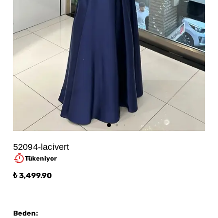
52094-lacivert
Tükeniyor
₺ 3,499.90
Beden
: