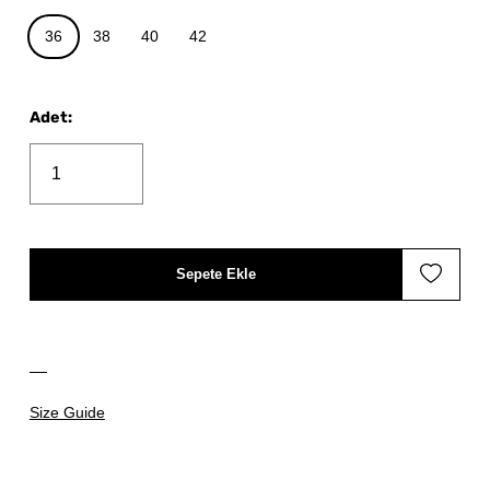
36
38
40
42
Adet
:
Sepete Ekle
Size Guide