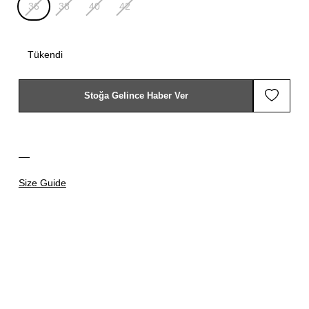
36
38
40
42
Tükendi
Stoğa Gelince Haber Ver
Size Guide