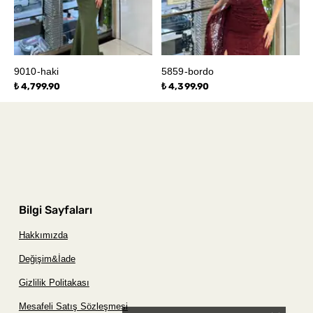
9010-haki
5859-bordo
₺ 4,799.90
₺ 4,399.90
Bilgi Sayfaları
Hakkımızda
Değişim&İade
Gizlilik Politakası
Mesafeli Satış Sözleşmesi