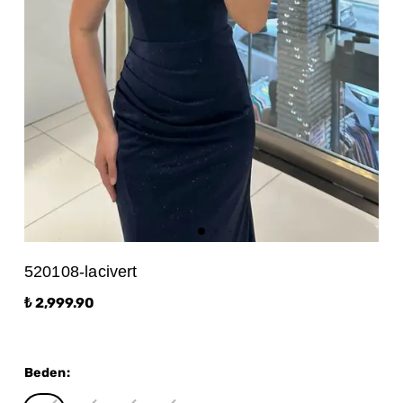
520108-lacivert
₺ 2,999.90
Beden
: