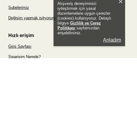
Alışveriş deneyiminizi
Şubelerimiz
iyileştirmek için yasal
düzenlemelere uygun çerezler
Değişim yapmak isityorum
(cookies) kullanıyoruz. Detaylı
bilgiye
Gizlilik ve Çerez
Politikası
sayfamızdan
erişebilirsiniz.
Hızlı erişim
Anladım
Giriş Sayfası
Siparişim Nerede?
Şifremi Unuttum Sayfası
Favori Ürünler Sayfası
Bizimle İletişime Geç
Sosyal
Whatsapp
Instagram