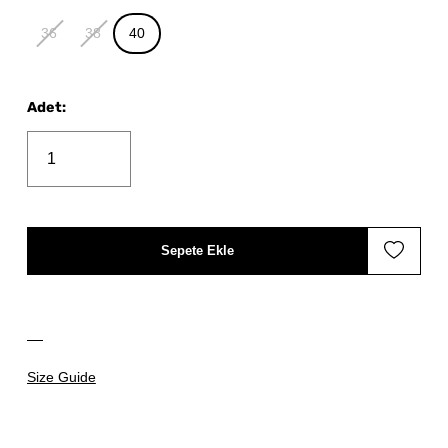
36
38
40
Adet
:
Sepete Ekle
Size Guide