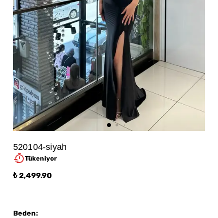
520104-siyah
Tükeniyor
₺ 2,499.90
Beden
: