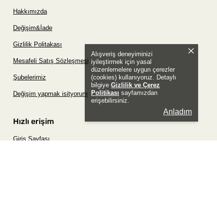
Hakkımızda
Değişim&İade
Gizlilik Politakası
Alışveriş deneyiminizi
Mesafeli Satış Sözleşmesi
iyileştirmek için yasal
düzenlemelere uygun çerezler
(cookies) kullanıyoruz. Detaylı
Şubelerimiz
bilgiye
Gizlilik ve Çerez
Politikası
sayfamızdan
Değişim yapmak isityorum
erişebilirsiniz.
Anladım
Hızlı erişim
Giriş Sayfası
Siparişim Nerede?
Şifremi Unuttum Sayfası
Favori Ürünler Sayfası
Bizimle İletişime Geç