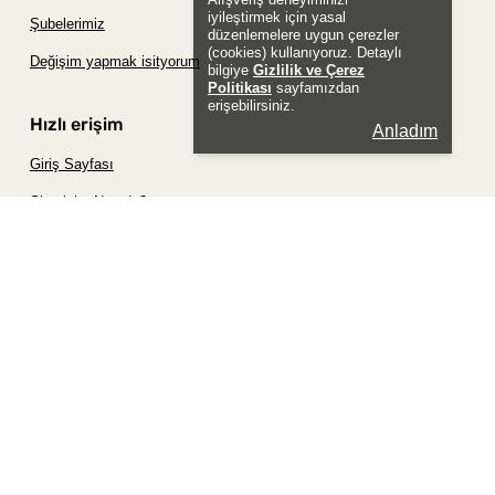
iyileştirmek için yasal
Şubelerimiz
düzenlemelere uygun çerezler
(cookies) kullanıyoruz. Detaylı
Değişim yapmak isityorum
bilgiye
Gizlilik ve Çerez
Politikası
sayfamızdan
erişebilirsiniz.
Hızlı erişim
Anladım
Giriş Sayfası
Siparişim Nerede?
Şifremi Unuttum Sayfası
Favori Ürünler Sayfası
Bizimle İletişime Geç
Sosyal
Whatsapp
Instagram