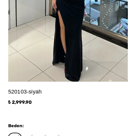
520103-siyah
₺ 2,999.90
Beden
: