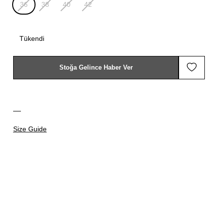
36
38
40
42
Tükendi
Stoğa Gelince Haber Ver
Size Guide