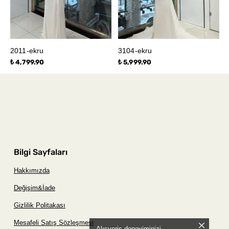
2011-ekru
3104-ekru
₺ 4,799.90
₺ 5,999.90
Bilgi Sayfaları
Hakkımızda
Değişim&İade
Gizlilik Politakası
Mesafeli Satış Sözleşmesi
Alışveriş deneyiminizi