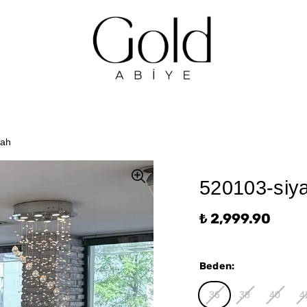
yah
520103-siy
₺ 2,999.90
Beden
:
36
38
40
4