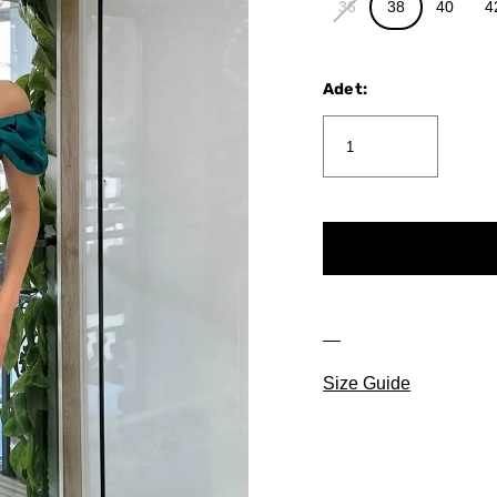
36
38
40
4
Adet
:
Size Guide