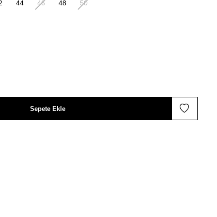
2
44
46
48
50
Sepete Ekle