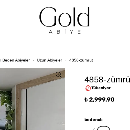
 Beden Abiyeler
Uzun Abiyeler
4858-zümrüt
4858-zümrü
Tükeniyor
₺ 2,999.90
bedenxl
: