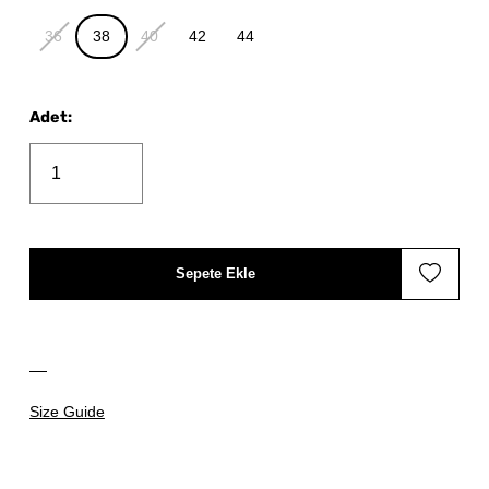
36
38
40
42
44
Adet
:
Sepete Ekle
Size Guide