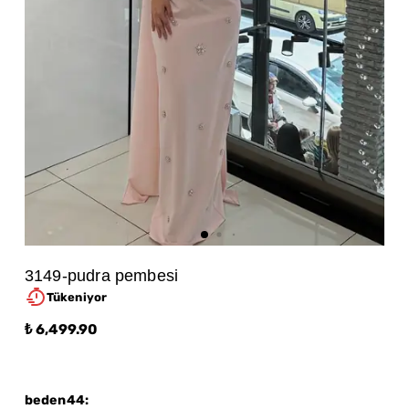
3149-pudra pembesi
Tükeniyor
₺ 6,499.90
beden44
: