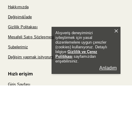
Hakkımızda
Değişim&İade
Gizlilik Politakası
Alışveriş deneyiminizi
Mesafeli Satış Sözleşmesi
iyileştirmek için yasal
düzenlemelere uygun çerezler
(cookies) kullanıyoruz. Detaylı
Şubelerimiz
bilgiye
Gizlilik ve Çerez
Politikası
sayfamızdan
Değişim yapmak isityorum
erişebilirsiniz.
Anladım
Hızlı erişim
Giriş Sayfası
Siparişim Nerede?
Şifremi Unuttum Sayfası
Favori Ürünler Sayfası
Bizimle İletişime Geç