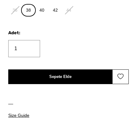
36
38
40
42
44
Adet
:
Sepete Ekle
Size Guide