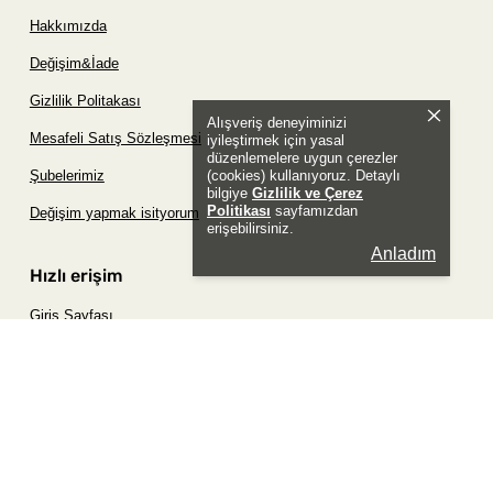
Hakkımızda
Değişim&İade
Gizlilik Politakası
Alışveriş deneyiminizi
Mesafeli Satış Sözleşmesi
iyileştirmek için yasal
düzenlemelere uygun çerezler
(cookies) kullanıyoruz. Detaylı
Şubelerimiz
bilgiye
Gizlilik ve Çerez
Politikası
sayfamızdan
Değişim yapmak isityorum
erişebilirsiniz.
Anladım
Hızlı erişim
Giriş Sayfası
Siparişim Nerede?
Şifremi Unuttum Sayfası
Favori Ürünler Sayfası
Bizimle İletişime Geç