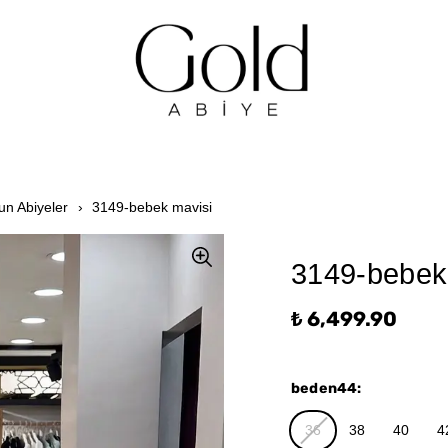
un Abiyeler
3149-bebek mavisi
3149-bebek
₺ 6,499.90
beden44
:
36
38
40
4