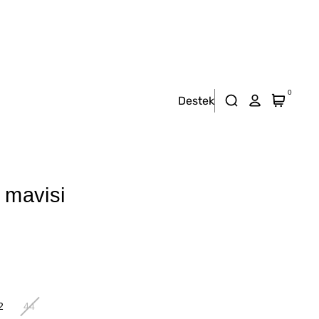
0
Destek
 mavisi
2
44