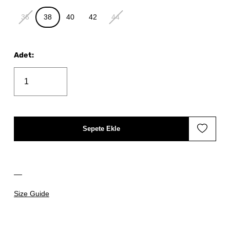
36
38
40
42
44
Adet
:
Sepete Ekle
Size Guide