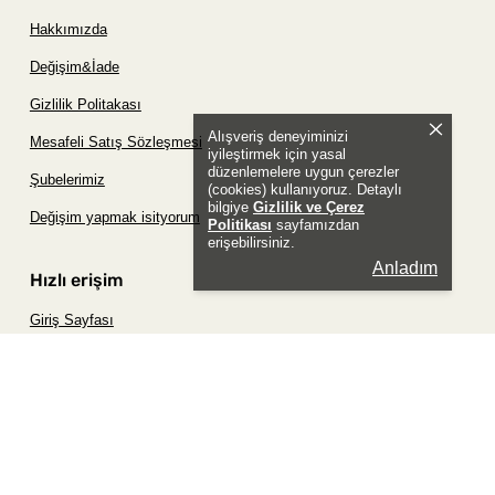
Hakkımızda
Değişim&İade
Gizlilik Politakası
Alışveriş deneyiminizi
Mesafeli Satış Sözleşmesi
iyileştirmek için yasal
düzenlemelere uygun çerezler
Şubelerimiz
(cookies) kullanıyoruz. Detaylı
bilgiye
Gizlilik ve Çerez
Değişim yapmak isityorum
Politikası
sayfamızdan
erişebilirsiniz.
Anladım
Hızlı erişim
Giriş Sayfası
Siparişim Nerede?
Şifremi Unuttum Sayfası
Favori Ürünler Sayfası
Bizimle İletişime Geç