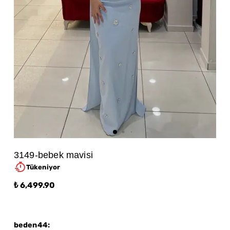
3149-bebek mavisi
Tükeniyor
₺ 6,499.90
beden44
: