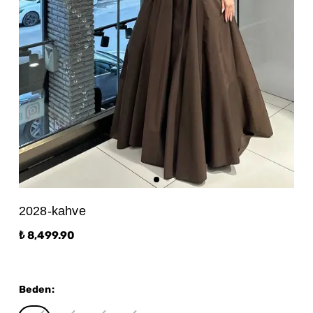
2028-kahve
₺ 8,499.90
Beden
: