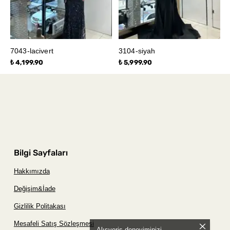
7043-lacivert
3104-siyah
₺ 4,199.90
₺ 5,999.90
Bilgi Sayfaları
Hakkımızda
Değişim&İade
Gizlilik Politakası
Mesafeli Satış Sözleşmesi
Alışveriş deneyiminizi