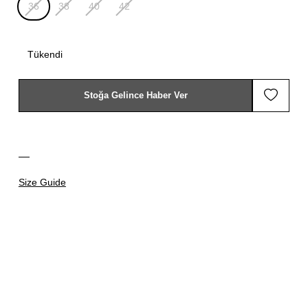
36
38
40
42
Tükendi
Stoğa Gelince Haber Ver
Size Guide