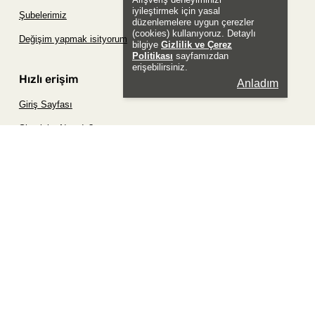
iyileştirmek için yasal
Şubelerimiz
düzenlemelere uygun çerezler
(cookies) kullanıyoruz. Detaylı
Değişim yapmak isityorum
bilgiye
Gizlilik ve Çerez
Politikası
sayfamızdan
erişebilirsiniz.
Hızlı erişim
Anladım
Giriş Sayfası
Siparişim Nerede?
Şifremi Unuttum Sayfası
Favori Ürünler Sayfası
Bizimle İletişime Geç
Sosyal
Whatsapp
Instagram