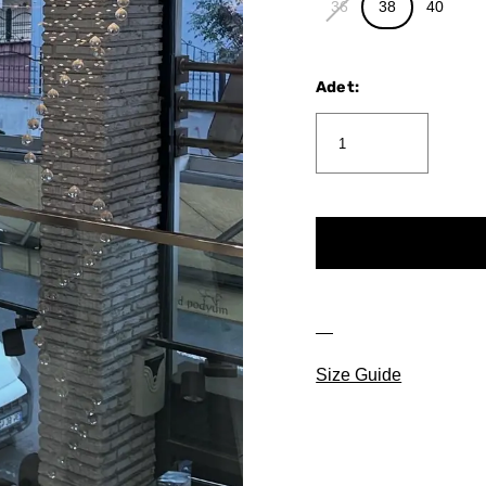
36
38
40
Adet
:
Size Guide