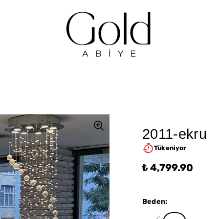
2011-ekru
Tükeniyor
₺ 4,799.90
Beden
: