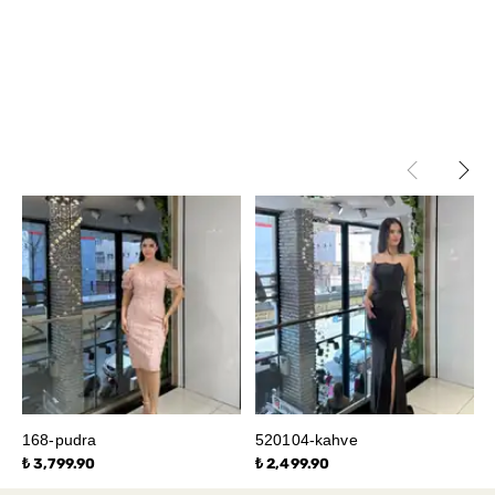
168-pudra
520104-kahve
₺ 3,799.90
₺ 2,499.90