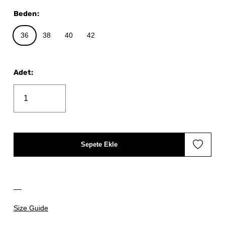
Beden
:
36
38
40
42
Adet
:
Sepete Ekle
Size Guide