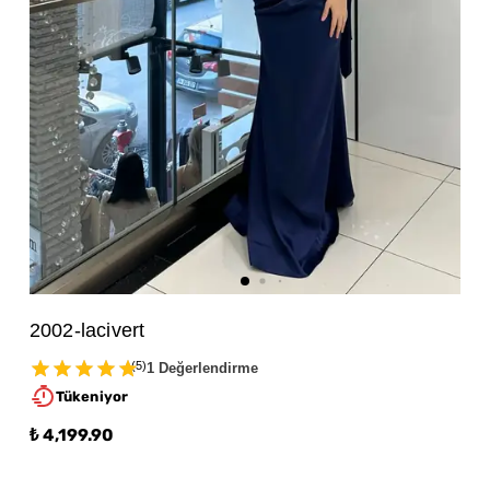
2002-lacivert
(
5
)
1 Değerlendirme
Tükeniyor
₺ 4,199.90