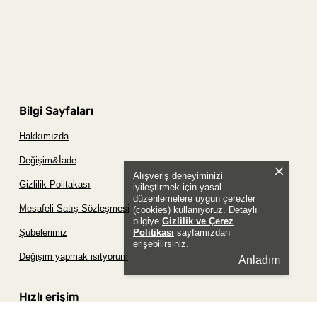
Bilgi Sayfaları
Hakkımızda
Değişim&İade
Alışveriş deneyiminizi
Gizlilik Politakası
iyileştirmek için yasal
düzenlemelere uygun çerezler
Mesafeli Satış Sözleşmesi
(cookies) kullanıyoruz. Detaylı
bilgiye
Gizlilik ve Çerez
Politikası
sayfamızdan
Şubelerimiz
erişebilirsiniz.
Değişim yapmak isityorum
Anladım
Hızlı erişim